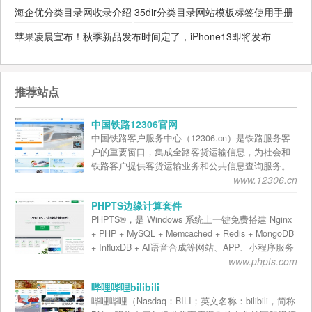
海企优分类目录网收录介绍
35dir分类目录网站模板标签使用手册
苹果凌晨宣布！秋季新品发布时间定了，iPhone13即将发布
推荐站点
中国铁路12306官网
中国铁路客户服务中心（12306.cn）是铁路服务客
户的重要窗口，集成全路客货运输信息，为社会和
铁路客户提供客货运输业务和公共信息查询服务。
www.12306.cn
客户通过登录网站，可以查询旅客列车时刻表、票
价、列车正晚点、车票余票、售票代售点、货物运
PHPTS边缘计算套件
价、车辆技术参数以及有关客货运规章。铁路货运
PHPTS®，是 Windows 系统上一键免费搭建 Nginx
客户可以通过本网站办理业务。 2015年12月铁路部
+ PHP + MySQL + Memcached + Redis + MongoDB
门介绍，并没有设置12月2日或3日的一个时间节
+ InfluxDB + AI语音合成等网站、APP、小程序服务
点，12306网站随时受理旅客的手机核验业务，通过
www.phpts.com
器端运行环境的软件平台。 PHPTS 即可以运行在云
网站与旅客手机之间互发短信确认可联络性。自12
服务器用于网站生产环境，也能够运行在个人电脑
月1日起，铁路客票系统启用部分新功能，旅客期待
哔哩哔哩bilibili
作为编程开发环境，并可作为边缘计算节点提供AI
已久的网上购票“选座功能”已经实现了。 为进一步
哔哩哔哩（Nasdaq：BILI；英文名称：bilibili，简称
人工智能运算、IoT物联网互联互通服务。 无需专业
方便旅客购买车票，铁路12306于3月10日开通团体