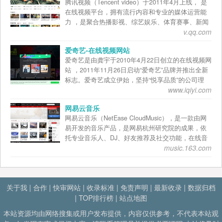
腾讯视频（Tencent video）于2011年4月上线， 是
(PGC)及直播等多种内容形态。 优酷的日均付费用
平台月活跃用户已经达到1.2亿；签约漫画作品达到
启动动画电影业务，2014年推出手机游戏业务，并
在线视频平台，拥有流行内容和专业的媒体运营能
户规模正持续健康增长，于截至2020年3月31日止财
888部，制作动画27部；单日图片点击量超10亿。有
在衍生品图书等业务上不断与第三方进行深度合
力 ，是聚合热播影视、综艺娱乐、体育赛事、新闻
政年度同比增长超过50%。2019年，优酷先后推出
超过5万位作者在腾讯动漫平台上投稿，在线连载漫
作，目前已充分覆盖各产业链条。2015年《十万个
v.qq.com
资讯等为一体的综合视频内容平台，并通过PC端、
《长安十二时辰》《这就是街舞》第二季等爆款剧
画作品总量超50000部，动画总点击数超过100亿。
冷笑话》大电影上映，票房过亿。2016年推出动画
移动端及客厅产品等多种形态为用户提供高清流畅
综 ，其中《长安十二时辰》在Viki、亚马逊和
腾讯动漫通过培育精品动漫IP，跨领域授权影视、
《镇魂街》，燃爆夏日，被誉为“台词剧情功底过
爱奇艺-在线视频网站
的视频娱乐体验。2020年11月4日，腾讯视频（体验
YouTube以“付费内容”形式上线北美，出海国产剧首
游戏、周边等，以这条IP培育路径为国漫创作者的
硬”的热血少年漫。2017年有妖气在漫画版权开发方
爱奇艺是由龚宇于2010年4月22日创立的在线视频网
版）登陆国行Nintendo Switch平台。 2021年4月3
次进入包月付费区。2020年，优酷公布新内容策
作品增值，并将以腾讯动漫作为内容核心，帮助创
面又登上了一个新的台阶，年初开播的《菊叔5岁
站 ，2011年11月26日启动“爱奇艺”品牌并推出全新
日，腾讯视频VIP 宣布，2021年4月10日零点起对腾
略，以头部剧集与超级综艺为主轴，通过“五大剧
作者接入腾讯资源体系，以扶持国漫作为腾讯泛娱
画》番剧、《开封奇谈》番剧、广播剧、真人剧都
标志。爱奇艺成立伊始，坚持“悦享品质”的公司理
讯视频VIP会员价格进行调整，新价格将调整为连续
场、三条综艺排播带”形成特定用户心智，持续提供
乐的文化使命。 2019年6月11日，腾讯动漫入
创造了良好的数据表现，暑期上映的《镇魂街》超
www.iqiyi.com
念，以“用户体验”为使命，通过持续不断的技术投
包月20元、包季58元、包年218元，非连续VIP月卡
高品质内容。五大剧场包括宠爱剧场、港剧场、悬
选“2019福布斯中国最具创新力企业榜”。
级网剧累积播放量多达22亿次，同时《十万个冷笑
入、产品创新，为用户提供清晰、流畅、界面友好
30元、季卡68元、年卡253元 。4月15日，腾讯平台
疑剧场、合家欢剧场等 ，并上线《冰糖炖雪梨》、
话2》大电影全球上映，成为国产动画电影票房黑
网易云音乐
的观影体验。 2013年5月7日百度收购PPS视频业
与内容事业群成立“在线视频BU”，由腾讯视频、微
《叹息桥》、《失踪人口》等热度、口碑双赢的剧
马。在2017年岁末时有妖气又推出了《端脑》真人
网易云音乐（NetEase CloudMusic），是一款由网
务，并与爱奇艺进行合并，现为百度公司旗下平
视、应用宝整合而成
集。 三条综艺排播带则为潮流文化、女性生活和喜
剧，成功突破次元壁，获得广大观众的一致好评。
易开发的音乐产品，是网易杭州研究院的成果，依
台。2018年3月29日，爱奇艺在美国纳斯达克挂牌上
剧综艺。 2018年12月4日， 阿里巴巴集团合伙人、
托专业音乐人、DJ、好友推荐及社交功能，在线音
市，股票代码：IQ。在美国纽约时代广场，爱奇艺
阿里文娱 轮值总裁 樊路远 兼任优酷总裁。2019年
music.163.com
乐服务主打歌单、社交、大牌推荐和音乐指纹，以
打出大幅广告庆祝上市。 2018年8月6日，爱奇艺、
10月21日，樊路远担任阿里文娱总裁。
歌单、DJ节目、社交、地理位置为核心要素，主打
新英体育建合资公司，统一运营爱奇艺体育； 8月8
发现和分享。 该产品2013年4月23日正式发布，截
日，爱奇艺获金运奖年度最佳创新运营奖。9月3
止2017年04月，产品已经包括iPhone、Android、
日，爱奇艺对外发布声明称，自即日起关闭显示全
关于我
|
合作
|
快审网站
|
收录标准
|
免责声明
|
最新收录
|
数据归档
Web、Windows、iPad、WP8、Mac、UWP（已变
站前台播放量数据。 11月29日爱奇艺发布公告，计
为32位转制版 ）、Linux等九大平台客户端。2015
|
TOP排行榜
|
站点地图
划发行总本金为5亿美元的可转换优先债券。 2019
年1月16日，网易云音乐荣膺百度中国好应用“年度
年6月11日，爱奇艺入选“2019福布斯中国最具创新
本站资源均由网络搜集或用户发布提供，内容仅供参考，不代表本站观
优秀视觉设计奖” 2018年2月9日，网易云音乐与腾
力企业榜”。2019年12月，爱奇艺入选2019中国品牌