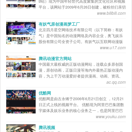
B站）现为中国年轻世代高度聚集的文化社区和视频
运维知识，可视化面板一键启停各项服务。它即可
票预订业务，个人和单位均可预订。此前，旅客购
平台，该网站于2009年6月26日创建，被粉丝们亲切
以运行在云服务器用于生产环境，也能够运行在个
买团体票只能通过拨打电话或前往售票窗口。
www.bilibili.com
地称为“B站” 。2018年3月28日，哔哩哔哩在美国纳
人电脑作为编程开发环境，并可作为边缘计算节
12306网站C、D、G字头的动车组列车选座功能于
斯达克上市 。2020年9月15日，B站定制的视频遥感
点。PHPTS 将会把公有云的各项PaaS服务，逐步通
2017年10月12日正式上线运行。自2017年11月23日
有妖气原创漫画梦工厂
卫星——“哔哩哔哩视频卫星”成功升空 。 B站早期
过开源软件在本地免费实现，并通过可视化界面进
起，中国铁路客户服务中心12306网站微信支付服务
北京四月星空网络技术有限公司（以下简称：有妖
是一个ACG（动画、漫画、游戏）内容创作与分享
行配置、管理。个人、企业的现有笔记本电脑、PC
功能上线运行。每天23:00～06:00维护期间如需办
气）是中国知名的动漫网络及内容企业，奥飞娱乐
的视频网站。 经过十年多的发展，围绕用户、创作
机、廉价工控机，都可以利用起来，成为边缘计算
理购票，改签或退票,请到铁路车站窗口办理。 2020
股份有限公司全资子公司。有妖气以互联网动漫版
者和内容，构建了一个源源不断产生优质内容的生
服务器，将本地免费的计算能力、存储能力充分利
年7月1日，12306官方支付宝小程序已正式上线，用
www.u17.com
权业务为核心，利用互联网大平台优势，不断地在
态系统，B站已经涵盖7000多个兴趣圈层的多元文化
用起来，与公有云结合，组建混合云，实现最高性
户可以购买火车票或退改签，或上支付宝
网站业务，移动业务及漫画、动画、游戏内容等领
社区，曾获得QuestMobile研究院评选的“Z世代偏爱
价比。
搜“12306”一键购票 。12月30日，12306网站售票服
腾讯动漫官方网站
域取得骄人成绩，力求成为中国原创动漫产业的源
APP”和“Z世代偏爱泛娱乐APP”两项榜单第一名并入
务时间，从每日的6:00至23:30，提前到每日5:00至
中国最大最权威的正版动漫网站，连载众多原创国
头砥柱型企业。 有妖气正式成立于2009年5月，并
选“BrandZ”报告2019最具价值中国品牌100强 。
23:30。 2021年9月1日，铁路12306网站适老化无障
漫，原创动画，正版日漫等海内外最热正版动漫内
在同年10月上线原创漫画网站“有妖气
2021年3月29日，哔哩哔哩正式在香港二次上市
碍功能正式上线运行，12306手机APP适老化无障碍
容，为上千万动漫爱好者提供漫画、动画、资讯、
（www.u17.com）”。作为中国独立原创漫画网络的
功能正在进行测试准备，将于9月上旬上线运行。
ac.qq.com
论坛一站式全方位动漫服务，为原创动漫作者提供
先锋领航平台，“有妖气（www.u17.com）”汇聚了近
最优质的创作成长环境，为中国动漫产业打造梦想
30000名漫画家、48000余部漫画作品与数亿漫迷。
优酷网
舞台。热门动画|漫画：尸兄、中国惊奇先生、火影
网站以海量的用户积累、强势的市场营销，及自发
优酷网是由古永锵于2006年6月21日创立 ，12月21
忍者、海贼王、大王饶命、三体等。 中国著名互联
的活跃原创漫画工作者们为后盾，从事原创漫画的
日正式上线的视频平台。 优酷现为阿里巴巴集团数
网动漫平台，成立于2012年。目前，腾讯动漫拥有
互联网创作、营销、推广及商业化工作，平均月更
字媒体及娱乐业务的核心业务之一，也是阿里巴巴
PC站、腾讯动漫APP、 H5产品，并且与手机QQ合
新作品达到60000页以上，吐槽量突破1亿条。 有妖
www.youku.com
集团“Double H（健康与快乐）”策略的组成部分。
作开发QQ动漫 。 在腾讯泛娱乐战略布局下，腾讯
气于2009年推出网络漫画业务，2012年推出网络动
优酷现支持PC、电视、移动三大终端，兼具版权、
动漫致力推动中国动漫产业成型，让动漫成为当代
画业务，首部作品《十万个冷笑话》番剧一经推出
腾讯视频
合制、自制 、用户生成内容(UGC)、专业生成内容
年轻人的生活方式。截至2017年12月，腾讯动漫全
便风靡中国，累计网络播放量超过30亿次。2013年