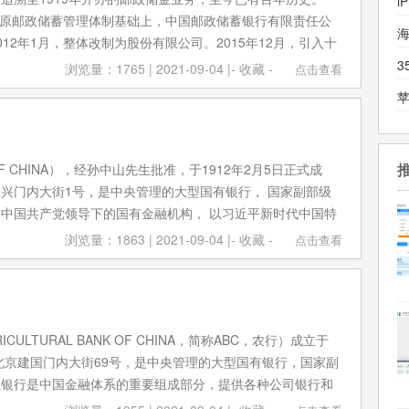
界500强排名第26位。 2018年12月18日，世界品牌实验室编
改革原邮政储蓄管理体制基础上，中国邮政储蓄银行有限责任公
牌500强》揭晓，中国工商银行排名第43位。 2019年6月26
12年1月，整体改制为股份有限公司。2015年12月，引入十
8家银行首批上线运行企业信息联网核查系统。 2019年7月，
2016年9月，在香港联交所挂牌上市。2019年12月，在上
3
界500强，排名26。 2019年12月，中国工商银行入选2019
浏览量：1765 | 2021-09-04 |
- 收藏 -
点击查看
完成“股改—引战—A、H两地上市”三步走改革目标。
100品牌。 2019年12月18日，人民日报发布中国品牌发展
工商银行排名第9位。 2020年1月4日，获得2020《财经》长
奖”。2020年3月，入选2020年全球品牌价值500强第6位。
》世界500强排行榜发布，中国工商银行排名第24位。 2020年
OF CHINA），经孙中山先生批准，于1912年2月5日正式成
20中国企业500强榜单，排名第五。
兴门内大街1号，是中央管理的大型国有银行， 国家副部级
中国共产党领导下的国有金融机构， 以习近平新时代中国特
导。 中国银行是香港、澳门地区的发钞行，业务范围涵盖商
浏览量：1863 | 2021-09-04 |
- 收藏 -
点击查看
基金、保险、航空租赁等。 中国银行是中国唯一持续经营超
中国国际化和多元化程度最高的银行。 机构遍及中国内地及
旗下有中银国际、中银投资、中银基金、中银保险、中银航空
、中银金融商务、中银香港等控股金融机构。 2017年，中国
CULTURAL BANK OF CHINA，简称ABC，农行）成立于
“双奥银行”。 2019年，中国银行再次入选全球系统重要性银
于北京建国门内大街69号，是中央管理的大型国有银行，国家副
济体中唯一连续9年入选的金融机构。2021年6月，《银行
业银行是中国金融体系的重要组成部分，提供各种公司银行和
银行1000强，中国银行排名第4位。 2018年2月，Brand
务，同时开展金融市场业务及资产管理业务，业务范围还涵盖