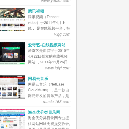
www.youku.com
优酷现为阿里巴巴集团数
为中国动漫产业打造梦想
画网站“有妖气
区，曾获得QuestMobile
控机，都可以利用起来，
12日正式上线运行。自
字媒体及娱乐业务的核心
舞台。热门动画|漫画：尸
（www.u17.com）”。作为
研究院评选的“Z世代偏爱
成为边缘计算服务器，将
2017年11月23日起，中国
腾讯视频
业务之一，也是阿里巴巴
兄、中国惊奇先生、火影
中国独立原创漫画网络的
APP”和“Z世代偏爱泛娱乐
本地免费的计算能力、存
铁路客户服务中心12306
腾讯视频（Tencent
集团“Double H（健康与快
忍者、海贼王、大王饶
先锋领航平台，“有妖气
APP”两项榜单第一名并入
储能力充分利用起来，与
网站微信支付服务功能上
video）于2011年4月上
乐）”策略的组成部分。
命、三体等。 中国著名互
（www.u17.com）”汇聚了
选“BrandZ”报告2019最具
公有云结合，组建混合
线运行。每天23:00～
线， 是在线视频平台，拥
优酷现支持PC、电视、移
联网动漫平台，成立于
近30000名漫画家、48000
价值中国品牌100强 。
云，实现最高性价比。
06:00维护期间如需办理
v.qq.com
有流行内容和专业的媒体
动三大终端，兼具版权、
2012年。目前，腾讯动漫
余部漫画作品与数亿漫
2021年3月29日，哔哩哔
购票，改签或退票,请到铁
运营能力 ，是聚合热播影
合制、自制 、用户生成内
拥有PC站、腾讯动漫
迷。网站以海量的用户积
哩正式在香港二次上市
爱奇艺-在线视频网站
路车站窗口办理。 2020
视、综艺娱乐、体育赛
容(UGC)、专业生成内容
APP、 H5产品，并且与手
累、强势的市场营销，及
爱奇艺是由龚宇于2010年
年7月1日，12306官方支
事、新闻资讯等为一体的
(PGC)及直播等多种内容
机QQ合作开发QQ动漫 。
自发的活跃原创漫画工作
4月22日创立的在线视频
付宝小程序已正式上线，
综合视频内容平台，并通
形态。 优酷的日均付费用
在腾讯泛娱乐战略布局
者们为后盾，从事原创漫
网站 ，2011年11月26日
用户可以购买火车票或退
过PC端、移动端及客厅产
户规模正持续健康增长，
下，腾讯动漫致力推动中
画的互联网创作、营销、
www.iqiyi.com
启动“爱奇艺”品牌并推出
改签，或上支付宝
品等多种形态为用户提供
于截至2020年3月31日止
国动漫产业成型，让动漫
推广及商业化工作，平均
全新标志。爱奇艺成立伊
搜“12306”一键购票 。12
高清流畅的视频娱乐体
财政年度同比增长超过
成为当代年轻人的生活方
月更新作品达到60000页
网易云音乐
始，坚持“悦享品质”的公
月30日，12306网站售票
验。2020年11月4日，腾
50%。2019年，优酷先后
式。截至2017年12月，腾
以上，吐槽量突破1亿
网易云音乐（NetEase
司理念，以“用户体验”为
服务时间，从每日的6:00
讯视频（体验版）登陆国
推出《长安十二时辰》
讯动漫全平台月活跃用户
条。 有妖气于2009年推
CloudMusic），是一款由
使命，通过持续不断的技
至23:30，提前到每日5:00
行Nintendo Switch平台。
《这就是街舞》第二季等
已经达到1.2亿；签约漫画
出网络漫画业务，2012年
网易开发的音乐产品，是
术投入、产品创新，为用
至23:30。 2021年9月1
2021年4月3日，腾讯视频
爆款剧综 ，其中《长安十
作品达到888部，制作动
推出网络动画业务，首部
music.163.com
网易杭州研究院的成果，
户提供清晰、流畅、界面
日，铁路12306网站适老
VIP 宣布，2021年4月10
二时辰》在Viki、亚马逊
画27部；单日图片点击量
作品《十万个冷笑话》番
依托专业音乐人、DJ、好
友好的观影体验。 2013
化无障碍功能正式上线运
日零点起对腾讯视频VIP
和YouTube以“付费内容”形
超10亿。有超过5万位作
剧一经推出便风靡中国，
海企优分类目录网
友推荐及社交功能，在线
年5月7日百度收购PPS视
行，12306手机APP适老
会员价格进行调整，新价
式上线北美，出海国产剧
者在腾讯动漫平台上投
累计网络播放量超过30亿
海企优分类目录网专业提
音乐服务主打歌单、社
频业务，并与爱奇艺进行
化无障碍功能正在进行测
格将调整为连续包月20
首次进入包月付费区。
稿，在线连载漫画作品总
次。2013年启动动画电影
供网站网址免费提交收录,
交、大牌推荐和音乐指
合并，现为百度公司旗下
试准备，将于9月上旬上
元、包季58元、包年218
2020年，优酷公布新内容
量超50000部，动画总点
业务，2014年推出手机游