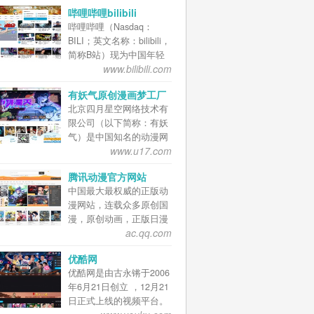
MongoDB + InfluxDB + AI
货物运价、车辆技术参数
哔哩哔哩bilibili
语音合成等网站、APP、
以及有关客货运规章。铁
哔哩哔哩（Nasdaq：
小程序服务器端运行环境
路货运客户可以通过本网
BILI；英文名称：bilibili，
的软件平台。 PHPTS 即
站办理业务。 2015年12
简称B站）现为中国年轻
可以运行在云服务器用于
月铁路部门介绍，并没有
www.bilibili.com
世代高度聚集的文化社区
网站生产环境，也能够运
设置12月2日或3日的一个
和视频平台，该网站于
行在个人电脑作为编程开
时间节点，12306网站随
有妖气原创漫画梦工厂
2009年6月26日创建，被
发环境，并可作为边缘计
时受理旅客的手机核验业
北京四月星空网络技术有
粉丝们亲切地称为“B站”
算节点提供AI人工智能运
务，通过网站与旅客手机
限公司（以下简称：有妖
。2018年3月28日，哔哩
算、IoT物联网互联互通服
之间互发短信确认可联络
气）是中国知名的动漫网
哔哩在美国纳斯达克上市
务。 无需专业运维知识，
性。自12月1日起，铁路
www.u17.com
络及内容企业，奥飞娱乐
。2020年9月15日，B站定
可视化面板一键启停各项
客票系统启用部分新功
股份有限公司全资子公
制的视频遥感卫星——“哔
服务。它即可以运行在云
能，旅客期待已久的网上
腾讯动漫官方网站
司。有妖气以互联网动漫
哩哔哩视频卫星”成功升空
服务器用于生产环境，也
购票“选座功能”已经实现
中国最大最权威的正版动
版权业务为核心，利用互
。 B站早期是一个
能够运行在个人电脑作为
了。 为进一步方便旅客购
漫网站，连载众多原创国
联网大平台优势，不断地
ACG（动画、漫画、游
编程开发环境，并可作为
买车票，铁路12306于3月
漫，原创动画，正版日漫
在网站业务，移动业务及
戏）内容创作与分享的视
边缘计算节点。PHPTS
10日开通团体票预订业
ac.qq.com
等海内外最热正版动漫内
漫画、动画、游戏内容等
频网站。 经过十年多的发
将会把公有云的各项PaaS
务，个人和单位均可预
容，为上千万动漫爱好者
领域取得骄人成绩，力求
展，围绕用户、创作者和
服务，逐步通过开源软件
订。此前，旅客购买团体
优酷网
提供漫画、动画、资讯、
成为中国原创动漫产业的
内容，构建了一个源源不
在本地免费实现，并通过
票只能通过拨打电话或前
优酷网是由古永锵于2006
论坛一站式全方位动漫服
源头砥柱型企业。 有妖气
断产生优质内容的生态系
可视化界面进行配置、管
往售票窗口。 12306网站
年6月21日创立 ，12月21
务，为原创动漫作者提供
正式成立于2009年5月，
统，B站已经涵盖7000多
理。个人、企业的现有笔
C、D、G字头的动车组列
日正式上线的视频平台。
最优质的创作成长环境，
并在同年10月上线原创漫
个兴趣圈层的多元文化社
记本电脑、PC机、廉价工
车选座功能于2017年10月