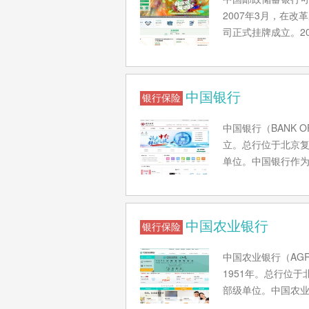
2018年《财富》世
2007年3月，在
制的《2018世界品
司正式挂牌成立。20
日，中国工商银行等
家境内外战略投资者。
入选2019《财富》世
交所挂牌上市，圆满
中国品牌强国盛典榜样
指数100榜单，中国
中国银行
银行保险
青奖“可持续发展效益
2020年8月《财富
中国银行（BANK 
9月28日，入选20
立。总行位于北京复
单位。中国银行作为
色社会主义思想为指
业银行、投资银行、
过百年的银行，也是
中国农业银行
61个国家和地区，
银行保险
租赁、中银消费金融
中国农业银行（AGRI
银行成为中国唯一的
1951年。总行位
行，成为新兴市场经
部级单位。中国农
家》公布2021年全球
零售银行产品和服