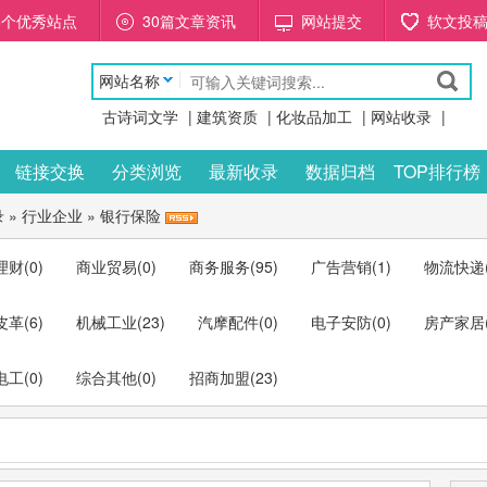
88个优秀站点
30篇文章资讯
网站提交
软文投
网站名称
古诗词文学
|
建筑资质
|
化妆品加工
|
网站收录
|
链接交换
分类浏览
最新收录
数据归档
TOP排行榜
录
»
行业企业
»
银行保险
理财
(0)
商业贸易
(0)
商务服务
(95)
广告营销
(1)
物流快递
皮革
(6)
机械工业
(23)
汽摩配件
(0)
电子安防
(0)
房产家居
电工
(0)
综合其他
(0)
招商加盟
(23)