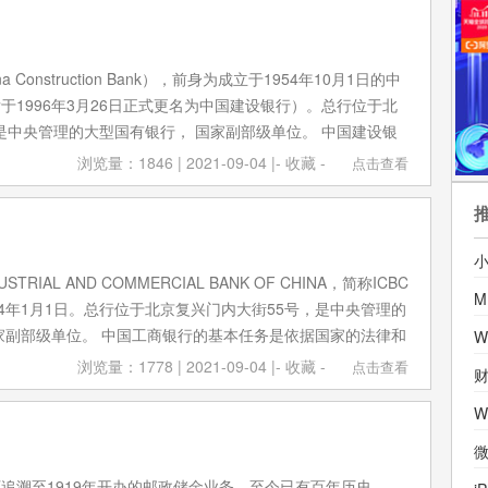
 Construction Bank），前身为成立于1954年10月1日的中
于1996年3月26日正式更名为中国建设银行）。总行位于北
 是中央管理的大型国有银行， 国家副部级单位。 中国建设银
公司银行业务、个人银行业务和资金业务，在29个国家和地
浏览量：1846 | 2021-09-04 |
- 收藏 -
点击查看
子公司，拥有基金、租赁、信托、人寿、财险、投行、期货、
子公司。 中国建设银行拥有广泛的客户基础，与多个大型企
战略性行业的主导企业保持银行业务联系，营销网络覆盖全国
6年6月30日，英国《银行家》杂志发布《全球1000家大银行排
RIAL AND COMMERCIAL BANK OF CHINA，简称ICBC
名第2位。 2017年2月，Brand Finance发布2017年度全
M
84年1月1日。总行位于北京复兴门内大街55号，是中央管理的
中国建设银行排名第14位。 2018年《财富》世界500强排名
家副部级单位。 中国工商银行的基本任务是依据国家的法律和
12月，世界品牌实验室编制的《2018世界品牌500强》揭晓，中
开展融资活动筹集社会资金，加强信贷资金管理，支持企业生
3位。 2019年7月，入选2019《财富》世界500强。“一带一
浏览量：1778 | 2021-09-04 |
- 收藏 -
点击查看
济建设服务。 2017年2月，Brand Finance发布2017年
榜单排名第40位。 2019年12月，中国建设银行入选2019中国
单，中国工商银行排名第10位。2018年6月20日，《中国500
0品牌。2019年12月18日，人民日报发布中国品牌发展指数
报告发布，中国工商银行排名第4位。2018年7月，英国《银
银行排名第25位。2020年1月4日，获得2020《财经》长青
微
18年全球银行1000强排名榜单，中国工商银行排名第1位。
”。2020年3月，入选2020年全球品牌价值500强第13位。
追溯至1919年开办的邮政储金业务，至今已有百年历史。