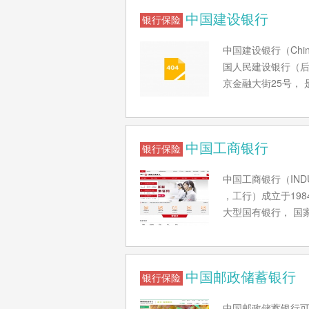
中国建设银行
银行保险
中国建设银行（China
国人民建设银行（后
京金融大街25号，
行主要经营领域包括
区设有分支机构及
养老金等多个行业的
中国工商银行
业集团及中国经济
银行保险
的主要地区。 201
中国工商银行（INDUST
行榜》，中国建设银行排
，工行）成立于19
球500强品牌榜单，
大型国有银行， 国
31位。 2018年
法规，通过国内外
国建设银行排名第20
产和技术改造，为我国经
路”中国企业100强
度全球500强品牌榜
品牌强国盛典榜样10
中国邮政储蓄银行
最具价值品牌》分析
银行保险
100榜单，中国建设
行家》杂志发布20
奖“可持续发展效益奖
中国邮政储蓄银行可